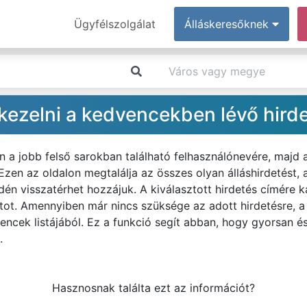
Ügyfélszolgálat
Álláskeresőknek
ezelni a kedvencekben lévő hird
n a jobb felső sarokban található felhasználónevére, majd
zen az oldalon megtalálja az összes olyan álláshirdetést,
n visszatérhet hozzájuk. A kiválasztott hirdetés címére ka
latot. Amennyiben már nincs szüksége az adott hirdetésre, a
vencek listájából. Ez a funkció segít abban, hogy gyorsan é
.
Hasznosnak találta ezt az információt?