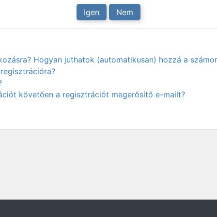
Igen
Nem
atkozásra? Hogyan juthatok (automatikusan) hozzá a számo
regisztrációra?
?
ciót követően a regisztrációt megerősítő e-mailt?