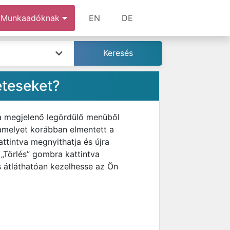
Munkaadóknak
EN
DE
eteseket?
 a megjelenő legördülő menüből
 amelyet korábban elmentett a
ttintva megnyithatja és újra
 „Törlés” gombra kattintva
s átláthatóan kezelhesse az Ön