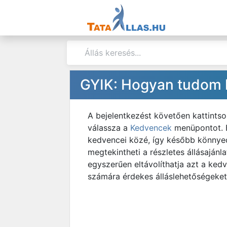
GYIK: Hogyan tudom k
A bejelentkezést követően kattintso
válassza a
Kedvencek
menüpontot. E
kedvencei közé, így később könnyedé
megtekintheti a részletes állásaján
egyszerűen eltávolíthatja azt a ked
számára érdekes álláslehetőségeket