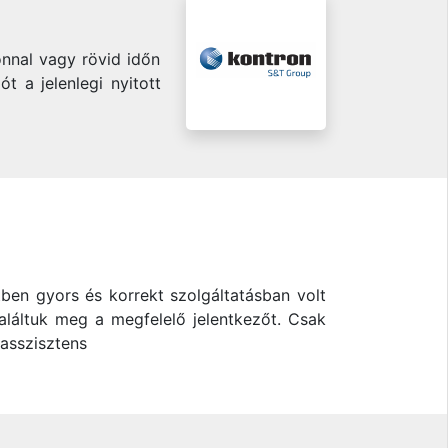
onnal vagy rövid időn
t a jelenlegi nyitott
tben gyors és korrekt szolgáltatásban volt
találtuk meg a megfelelő jelentkezőt. Csak
 asszisztens