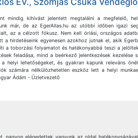
lós EV., Szomjas Csuka Vendéglő
ént mindig kihívást jelentett megtalálni a megfelelő,
tunk már, de az EgerAllas.hu az utóbbi időben igazi seg
alt, az a célzott fókusz. Nem kell óriási, országos adat
tt a hirdetéseink egyenesen azokhoz jutnak el, akik Ege
díti a toborzási folyamatot és hatékonyabbá teszi a jelölt
detések feladása, mind a beérkező jelentkezések kezelése
a helyi lehetőségeket, és gyakran kapunk releváns önél
k számára nélkülözhetetlen eszköz lett a helyi munkaer
gyar Ádám - Üzletvezető
t, nagyon elégedettek vagyunk az oldal hatékonyságával."