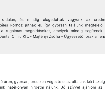
ás oldalán, és mindig elégedettek vagyunk az eredm
zéles körhöz jutnak el, így gyorsan találunk megfelelő j
s a rugalmas megoldásokat, amelyek mindig segítenek a
Dental Clinic Kft. - Majtényi Zsófia - Ügyvezető, praxismen
ő áron, gyorsan, precízen végezte el az általunk kért szolgá
k hatékonyan hirdetni nálunk. Jó szívvel ajánlom az Ál