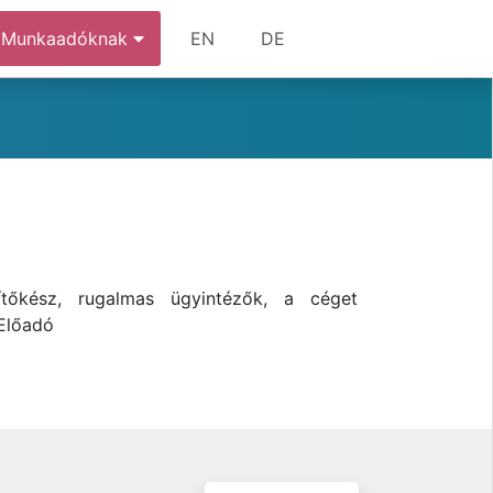
Munkaadóknak
EN
DE
ítőkész, rugalmas ügyintézők, a céget
 Előadó