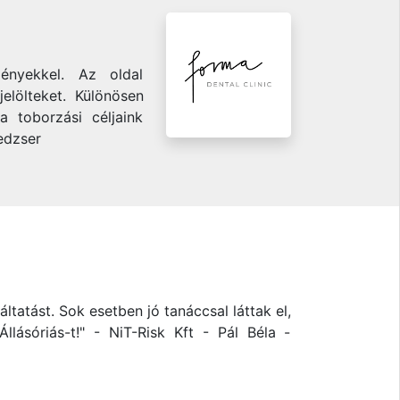
ényekkel. Az oldal
elölteket. Különösen
 toborzási céljaink
edzser
ltatást. Sok esetben jó tanáccsal láttak el,
lásóriás-t!" - NiT-Risk Kft - Pál Béla -