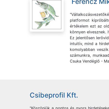
Ferencz Mik
"Vállalkozásvezetők
platformot kipróbál
értékelem ezt az old
könnyen elvesznek. I
Ez jelentősen lerövi
intuitív, mind a hir
komolyabban veszik 
számunkra, munkaadó
Csuka Vendéglő - Ma
Csibeprofil Kft.
"Köszönjük a pontos és gyors hirdetéseke