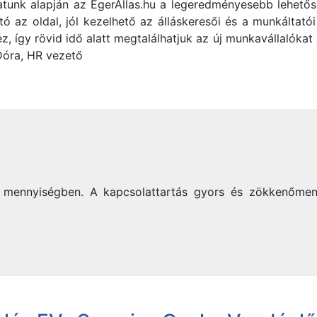
tunk alapján az EgerAllas.hu a legeredményesebb lehetőség
ó az oldal, jól kezelhető az álláskeresői és a munkáltatói 
ez, így rövid idő alatt megtalálhatjuk az új munkavállalóka
Dóra, HR vezető
mennyiségben. A kapcsolattartás gyors és zökkenőmentes