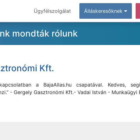
Ügyfélszolgálat
Álláskeresőknek
ink mondták rólunk
ztronómi Kft.
apcsolatban a BajaAllas.hu csapatával. Kedves, seg
zi.” - Gergely Gasztronómi Kft.- Vadai István - Munkaügyi