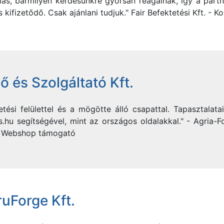
as, bármilyen kérdésünkre gyorsan reagálnak, így a partner
 kifizetődő. Csak ajánlani tudjuk." Fair Befektetési Kft. -
 és Szolgáltató Kft.
tési felülettel és a mögötte álló csapattal. Tapasztalat
as.hu segítségével, mint az országos oldalakkal." - Agria-
 - Webshop támogató
uForge Kft.