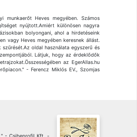
 helyi munkaerőt Heves megyében. Számos
ítséget nyújtott.Amiért különösen nagyra
bázisokban bolyongani, ahol a hirdetéseink
rben vagy Heves megyében keresnek állást.
ek szűrését.Az oldal használata egyszerű és
 szempontjából. Látjuk, hogy az érdeklődők
etrajzokat.Összességében az EgerAllas.hu
őpiacon." - Ferencz Miklós EV., Szomjas
 - Csibeprofil Kft. -