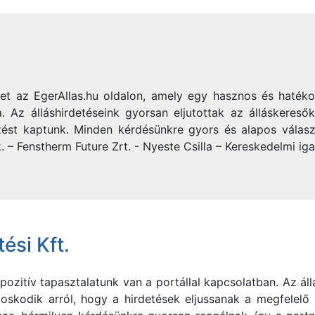
ket az EgerAllas.hu oldalon, amely egy hasznos és haték
 Az álláshirdetéseink gyorsan eljutottak az álláskereső
ést kaptunk. Minden kérdésünkre gyors és alapos válasz
. – Fenstherm Future Zrt. - Nyeste Csilla – Kereskedelmi ig
ési Kft.
ozitív tapasztalatunk van a portállal kapcsolatban. Az áll
oskodik arról, hogy a hirdetések eljussanak a megfelelő