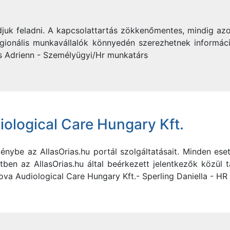
djuk feladni. A kapcsolattartás zökkenőmentes, mindig az
gionális munkavállalók könnyedén szerezhetnek információ
Ács Adrienn - Személyügyi/Hr munkatárs
ological Care Hungary Kft.
énybe az AllasOrias.hu portál szolgáltatásait. Minden ese
tben az AllasOrias.hu által beérkezett jelentkezők közül 
ova Audiological Care Hungary Kft.- Sperling Daniella - HR