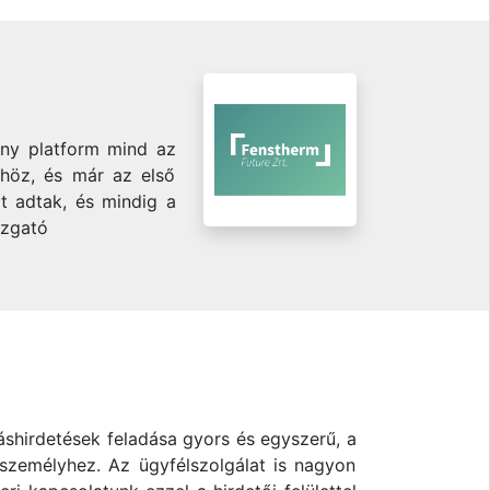
ony platform mind az
khöz, és már az első
t adtak, és mindig a
azgató
áshirdetések feladása gyors és egyszerű, a
 személyhez. Az ügyfélszolgálat is nagyon