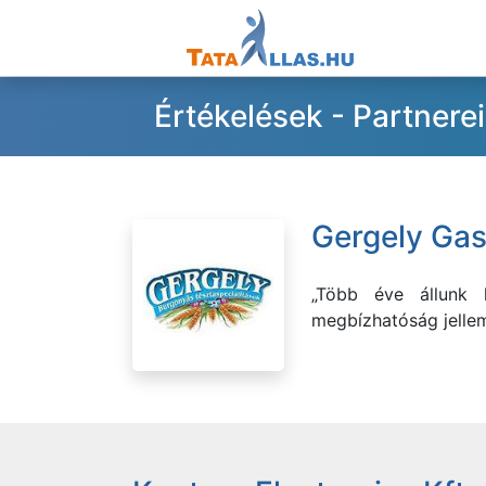
Értékelések - Partnere
Gergely Gas
„Több éve állunk k
megbízhatóság jellem