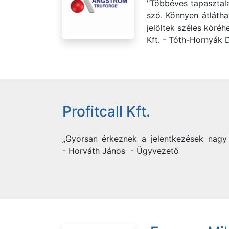
"Többéves tapasztala
szó. Könnyen átláthat
jelöltek széles köréh
Kft. - Tóth-Hornyák 
Profitcall Kft.
„Gyorsan érkeznek a jelentkezések nagy 
- Horváth János - Ügyvezető