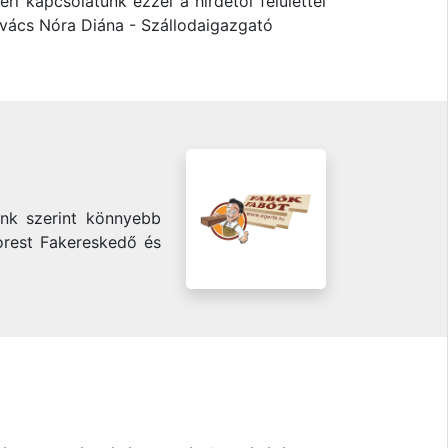
i kapcsolatunk ezzel a hirdetői felülettel
 Kovács Nóra Diána - Szállodaigazgató
aink szerint könnyebb
Forest Fakereskedő és