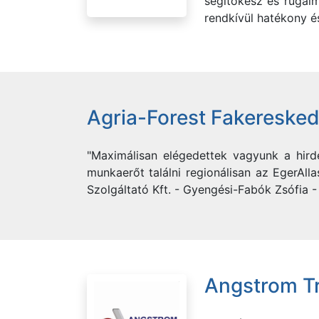
segítőkész és rugalm
rendkívül hatékony és
Agria-Forest Fakereskedő
"Maximálisan elégedettek vagyunk a hirde
munkaerőt találni regionálisan az EgerAll
Szolgáltató Kft. - Gyengési-Fabók Zsófia
Angstrom Tr