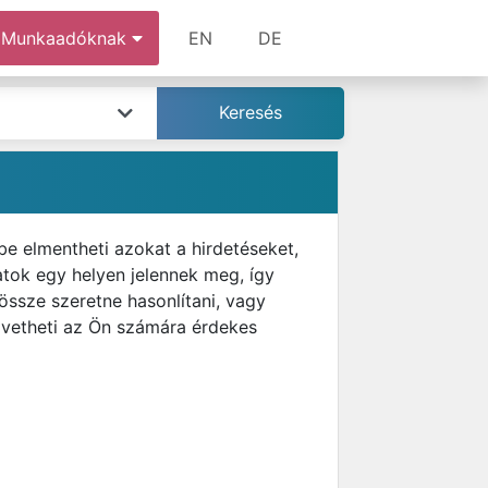
Munkaadóknak
EN
DE
e elmentheti azokat a hirdetéseket,
latok egy helyen jelennek meg, így
 össze szeretne hasonlítani, vagy
övetheti az Ön számára érdekes