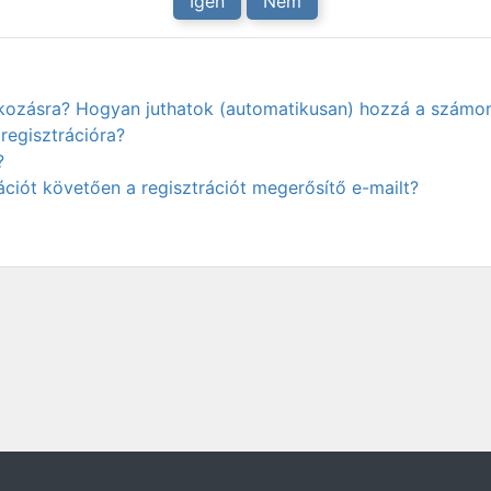
Igen
Nem
atkozásra? Hogyan juthatok (automatikusan) hozzá a számo
regisztrációra?
?
ciót követően a regisztrációt megerősítő e-mailt?