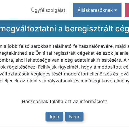
Ügyfélszolgálat
Álláskeresőknek
gváltoztatni a beregisztrált cég
n a jobb felső sarokban található felhasználónevére, majd
megtekintheti az Ön által regisztrált cégeket és azok jelenl
gombra, ahol lehetősége van a cég adatainak frissítésére. A
ok rögzítéséhez. Felhívjuk figyelmét, hogy a módosított 
 változtatások véglegesítését moderátori ellenőrzés és jó
leljenek az oldal szabályzatának és minőségi követelmény
Hasznosnak találta ezt az információt?
Igen
Nem