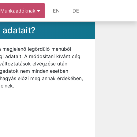
Munkaadóknak
EN
DE
 adatait?
 a megjelenő legördülő menüből
egi adatait. A módosítani kívánt cég
 változtatások elvégzése után
cégadatok nem minden esetben
váhagyás előzi meg annak érdekében,
einek.