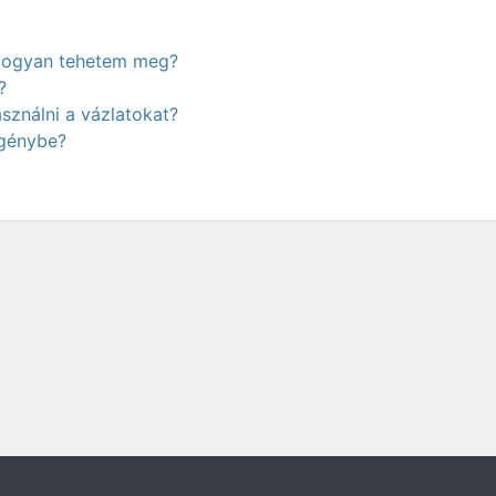
. Hogyan tehetem meg?
?
ználni a vázlatokat?
igénybe?