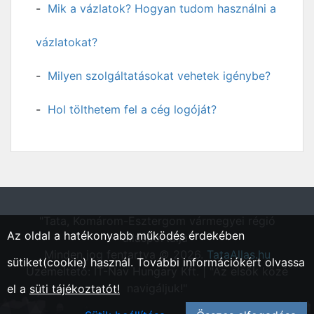
Mik a vázlatok? Hogyan tudom használni a
vázlatokat?
Milyen szolgáltatásokat vehetek igénybe?
Hol tölthetem fel a cég logóját?
"Tata, Komárom-Esztergom vármegyei régió
Az oldal a hatékonyabb működés érdekében
állásportálja"
Minden jog fentartva © 2026.
TataAllas.hu
sütiket(cookie) használ. További információkért olvassa
Üzemeltető: IT-Nav Hungary Kft. | "Az elsők közé
navigáljuk!"
el a
süti tájékoztatót!