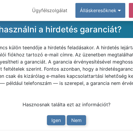
Ügyfélszolgálat
Álláskeresőknek
asználni a hirdetés garanciát?
ncs külön teendője a hirdetés feladásakor. A hirdetés lejá
nálói fiókhoz tartozó e-mail címre. Az üzenetben megtalálha
esítheti a garanciát. A garancia érvényesítésével meghossz
ott feltételek szerint. Fontos azonban, hogy a hirdetésgaranc
en csak és kizárólag e-mailes kapcsolattartási lehetőség 
 — például telefonszám — is szerepel, a garancia nem érvé
Hasznosnak találta ezt az információt?
Igen
Nem