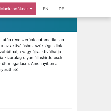
Munkaadóknak
EN
DE
rta után rendszerünk automatikusan
tó az aktiváláshoz szükséges link
abbíthatja vagy újraaktiválhatja
ia kizárólag olyan álláshirdetések
került megadásra. Amennyiben a
nyesíthető.