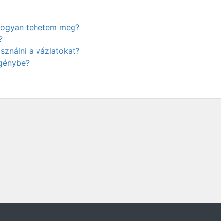
. Hogyan tehetem meg?
?
ználni a vázlatokat?
igénybe?