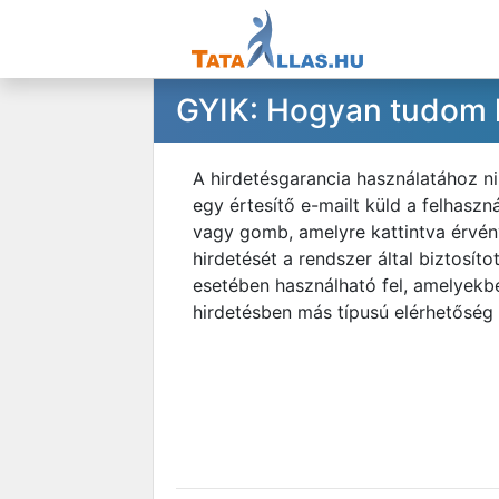
GYIK: Hogyan tudom h
A hirdetésgarancia használatához ni
egy értesítő e-mailt küld a felhasz
vagy gomb, amelyre kattintva érvény
hirdetését a rendszer által biztosít
esetében használható fel, amelyekb
hirdetésben más típusú elérhetőség