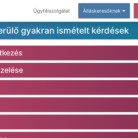
Ügyfélszolgálat
Álláskeresőknek
erülő gyakran ismételt kérdések
ntkezés
ezelése
e