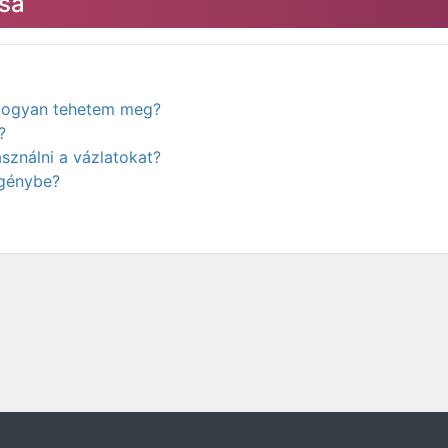
sa
. Hogyan tehetem meg?
?
ználni a vázlatokat?
igénybe?