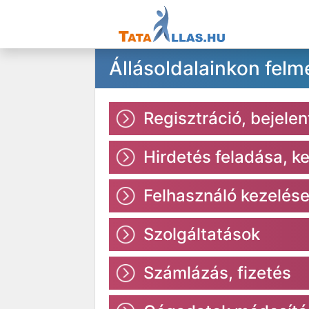
Állásoldalainkon felm
Regisztráció, bejele
Hirdetés feladása, k
Felhasználó kezelés
Szolgáltatások
Számlázás, fizetés